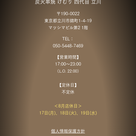
炭火串焼 けむり 四代目 立川
〒190-0022
東京都立川市錦町1-4-19
マツシマビル第2 1階
TEL：
050-5448-7469
【営業時間】
17:00～23:00
（L.O. 22:00）
【定休日】
不定休
＜8月店休日＞
17日(月)、18日(火)、19日(水)
個人情報保護方針